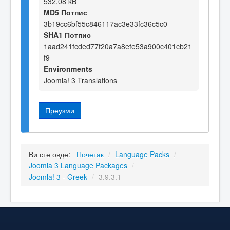
532,08 kB
MD5 Потпис
3b19cc6bf55c846117ac3e33fc36c5c0
SHA1 Потпис
1aad241fcded77f20a7a8efe53a900c401cb21
f9
Environments
Joomla! 3 Translations
Преузми
Ви сте овде:
Почетак
/
Language Packs
/
Joomla 3 Language Packages
/
Joomla! 3 - Greek
/
3.9.3.1