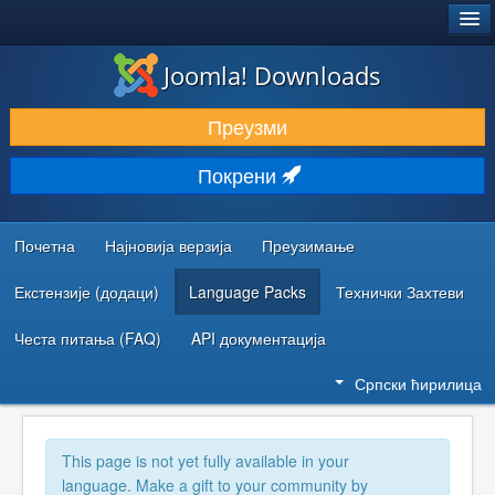
®
JOOMLA!
Joomla! Downloads
ПРЕУЗИМАЊЕ И ПРОШИРЕЊА (ЕКСТЕНЗИЈЕ)
Преузми
ОТКРИЈТЕ И НАУЧИТЕ
Покрени
ЗАЈЕДНИЦА И ПОДРШКА
РЕСУРСИ ЗА РАЗВОЈ
Почетна
Најновија верзија
Преузимање
Екстензије (додаци)
Language Packs
Технички Захтеви
Честа питања (FAQ)
API документација
Српски ћирилица
This page is not yet fully available in your
language. Make a gift to your community by