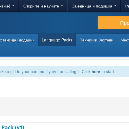
нзије)
Откријте и научите
Заједница и подршка
Р
Пр
кстензије (додаци)
Language Packs
Технички Захтеви
Чес
ake a gift to your community by translating it! Click
here
to start.
 Pack (v1)