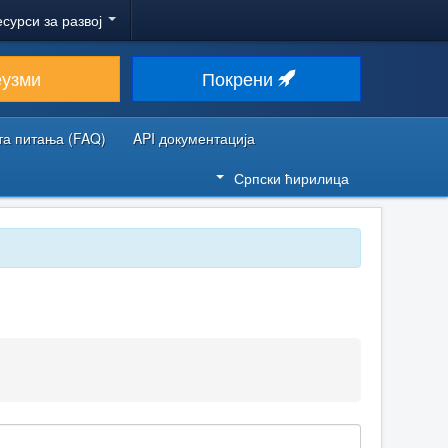
есурси за развој
еузми
Покрени
та питања (FAQ)
API документација
Српски ћирилица