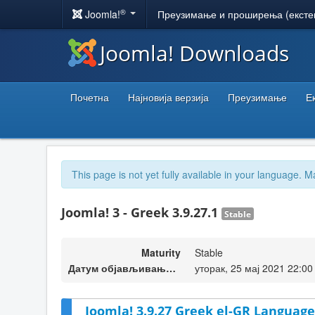
®
Joomla!
Преузимање и проширења (ексте
Joomla! Downloads
Почетна
Најновија верзија
Преузимање
Е
This page is not yet fully available in your language. M
Joomla! 3 - Greek 3.9.27.1
Stable
Maturity
Stable
Датум објављивања верзије
уторак, 25 мај 2021 22:00
Joomla! 3.9.27 Greek el-GR Language