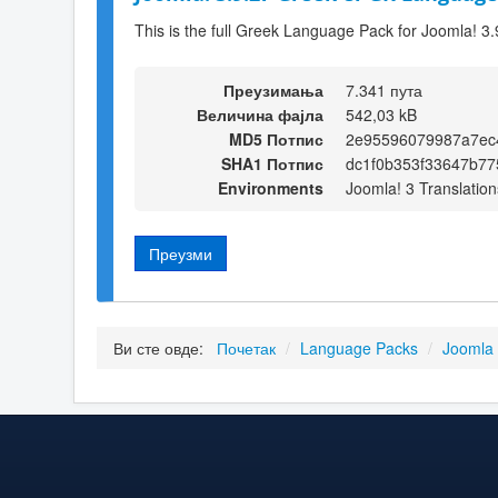
This is the full Greek Language Pack for Joomla! 3.
Преузимања
7.341 пута
Величина фајла
542,03 kB
MD5 Потпис
2e95596079987a7ec
SHA1 Потпис
dc1f0b353f33647b7
Environments
Joomla! 3 Translation
Преузми
Ви сте овде:
Почетак
/
Language Packs
/
Joomla