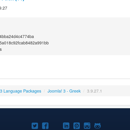
9.27
4bba24d4c4774ba
75a018c92fcab8482a991bb
s
 3 Language Packages
/
Joomla! 3 - Greek
/
3.9.27.1
Joomla!
Joomla!
Joomla!
Joomla!
Joomla!
Joomla!
Joomla!