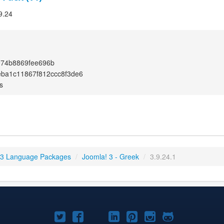
9.24
974b8869fee696b
ba1c11867f812ccc8f3de6
s
 3 Language Packages
/
Joomla! 3 - Greek
/
3.9.24.1
Joomla!
Joomla!
Joomla!
Joomla!
Joomla!
Joomla!
Joomla!