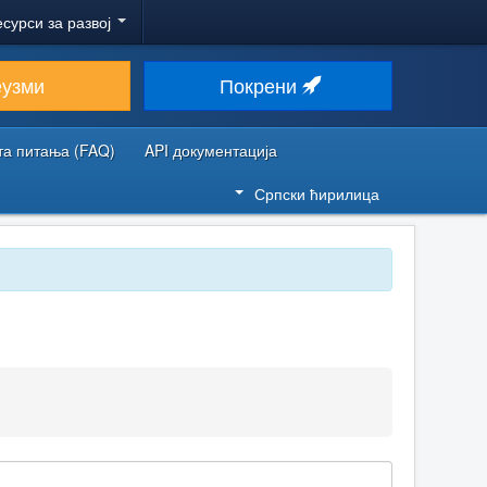
есурси за развој
еузми
Покрени
та питања (FAQ)
API документација
Српски ћирилица