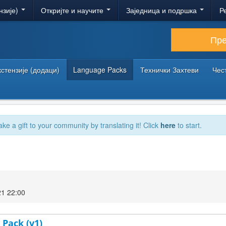
нзије)
Откријте и научите
Заједница и подршка
Р
Пр
кстензије (додаци)
Language Packs
Технички Захтеви
Чес
ake a gift to your community by translating it! Click
here
to start.
21 22:00
 Pack (v1)