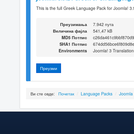
This is the full Greek Language Pack for Joomla! 3.
Преузимања
7.942 пута
Величина фајла
541,47 kB
MD5 Потпис
c26da461c9bbf870d
SHA1 Потпис
674dd56bce6f809d8e
Environments
Joomla! 3 Translation
Преузми
Ви сте овде:
Почетак
/
Language Packs
/
Joomla