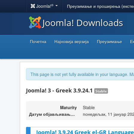
®
Joomla!
Преузимање и проширења (ексте
Joomla! Downloads
Почетна
Најновија верзија
Преузимање
Е
This page is not yet fully available in your language. M
Joomla! 3 - Greek 3.9.24.1
Stable
Maturity
Stable
Датум објављивања верзије
понедељак, 11 јануар 20
Joomla! 3.9.24 Greek el-GR Language