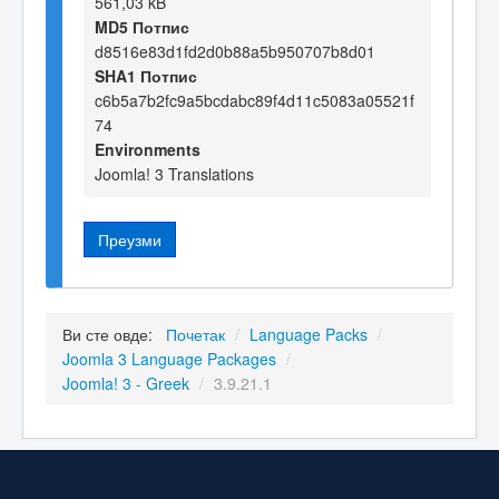
561,03 kB
MD5 Потпис
d8516e83d1fd2d0b88a5b950707b8d01
SHA1 Потпис
c6b5a7b2fc9a5bcdabc89f4d11c5083a05521f
74
Environments
Joomla! 3 Translations
Преузми
Ви сте овде:
Почетак
/
Language Packs
/
Joomla 3 Language Packages
/
Joomla! 3 - Greek
/
3.9.21.1