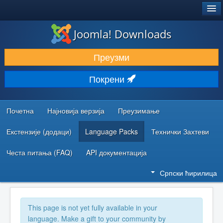
®
JOOMLA!
Joomla! Downloads
ПРЕУЗИМАЊЕ И ПРОШИРЕЊА (ЕКСТЕНЗИЈЕ)
Преузми
ОТКРИЈТЕ И НАУЧИТЕ
Покрени
ЗАЈЕДНИЦА И ПОДРШКА
РЕСУРСИ ЗА РАЗВОЈ
Почетна
Најновија верзија
Преузимање
Екстензије (додаци)
Language Packs
Технички Захтеви
Честа питања (FAQ)
API документација
Српски ћирилица
This page is not yet fully available in your
language. Make a gift to your community by