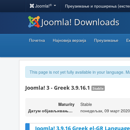
®
Joomla!
Преузимање и проширења (ексте
Joomla! Downloads
Почетна
Најновија верзија
Преузимање
Е
This page is not yet fully available in your language. M
Joomla! 3 - Greek 3.9.16.1
Stable
Maturity
Stable
Датум објављивања верзије
понедељак, 09 март 2020
Joomla! 3.9.16 Greek el-GR Language