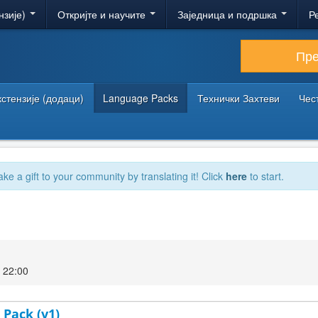
нзије)
Откријте и научите
Заједница и подршка
Р
Пр
кстензије (додаци)
Language Packs
Технички Захтеви
Чес
ake a gift to your community by translating it! Click
here
to start.
 22:00
 Pack (v1)