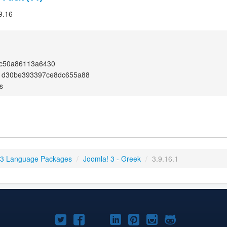
9.16
8c50a86113a6430
1d30be393397ce8dc655a88
s
 3 Language Packages
/
Joomla! 3 - Greek
/
3.9.16.1
Joomla!
Joomla!
Joomla!
Joomla!
Joomla!
Joomla!
Joomla!