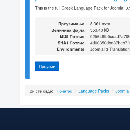
This is the full Greek Language Pack for Joomla! 3.
Преузимања
8.361 пута
Величина фајла
553,40 kB
MD5 Потпис
025646fb5cead7a7f
SHA1 Потпис
4d06356dbd87beb7f
Environments
Joomla! 3 Translation
Преузми
Ви сте овде:
Почетак
/
Language Packs
/
Joomla