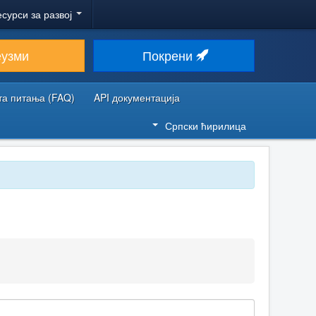
есурси за развој
еузми
Покрени
та питања (FAQ)
API документација
Српски ћирилица