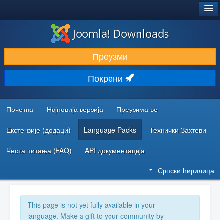
®
JOOMLA!
Joomla! Downloads
ПРЕУЗИМАЊЕ И ПРОШИРЕЊА (ЕКСТЕНЗИЈЕ)
Преузми
ОТКРИЈТЕ И НАУЧИТЕ
Покрени
ЗАЈЕДНИЦА И ПОДРШКА
РЕСУРСИ ЗА РАЗВОЈ
Почетна
Најновија верзија
Преузимање
Екстензије (додаци)
Language Packs
Технички Захтеви
Честа питања (FAQ)
API документација
Српски ћирилица
This page is not yet fully available in your
language. Make a gift to your community by