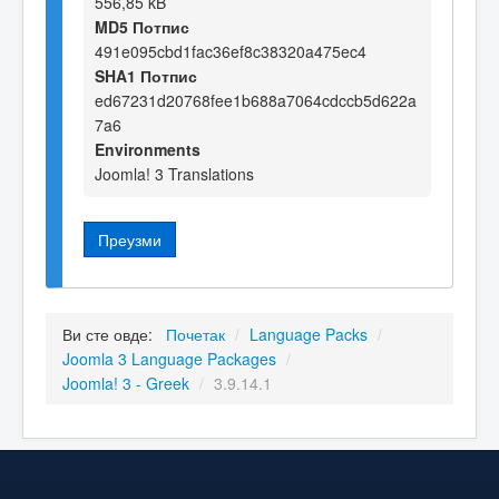
556,85 kB
MD5 Потпис
491e095cbd1fac36ef8c38320a475ec4
SHA1 Потпис
ed67231d20768fee1b688a7064cdccb5d622a
7a6
Environments
Joomla! 3 Translations
Преузми
Ви сте овде:
Почетак
/
Language Packs
/
Joomla 3 Language Packages
/
Joomla! 3 - Greek
/
3.9.14.1