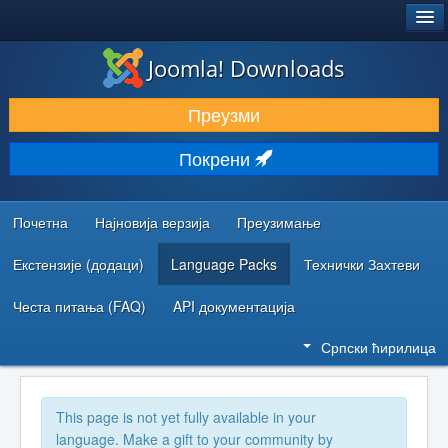
®
JOOMLA!
Joomla! Downloads
ПРЕУЗИМАЊЕ И ПРОШИРЕЊА (ЕКСТЕНЗИЈЕ)
Преузми
ОТКРИЈТЕ И НАУЧИТЕ
Покрени
ЗАЈЕДНИЦА И ПОДРШКА
РЕСУРСИ ЗА РАЗВОЈ
Почетна
Најновија верзија
Преузимање
Екстензије (додаци)
Language Packs
Технички Захтеви
Честа питања (FAQ)
API документација
Српски ћирилица
This page is not yet fully available in your
language. Make a gift to your community by