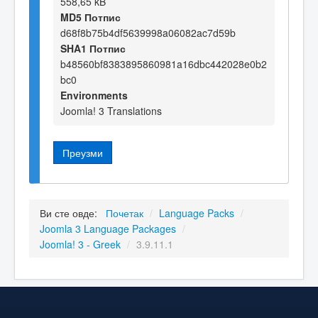
558,65 kB
MD5 Потпис
d68f8b75b4df5639998a06082ac7d59b
SHA1 Потпис
b48560bf8383895860981a16dbc442028e0b2
bc0
Environments
Joomla! 3 Translations
Преузми
Ви сте овде:
Почетак
/
Language Packs
/
Joomla 3 Language Packages
/
Joomla! 3 - Greek
/
3.9.11.1