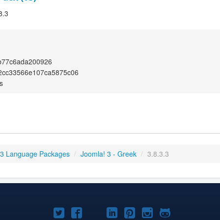
8.3
b77c6ada200926
d2cc33566e107ca5875c06
s
 3 Language Packages
/
Joomla! 3 - Greek
/
3.8.3.3
Joomla!
Joomla!
Joomla!
Joomla!
Joomla!
Joomla!
Joomla!