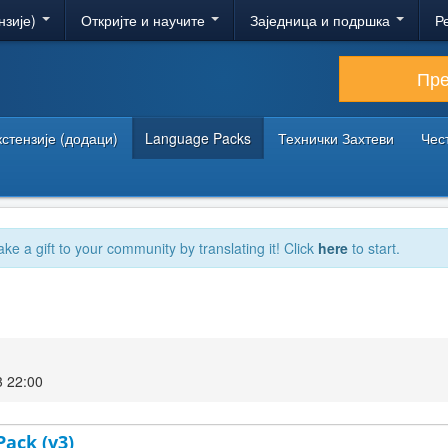
нзије)
Откријте и научите
Заједница и подршка
Р
Пр
кстензије (додаци)
Language Packs
Технички Захтеви
Чес
ake a gift to your community by translating it! Click
here
to start.
3 22:00
Pack (v3)