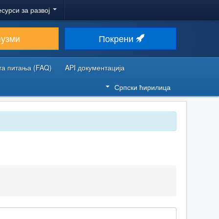
есурси за развој
еузми
Покрени
та питања (FAQ)
API документација
Српски ћирилица