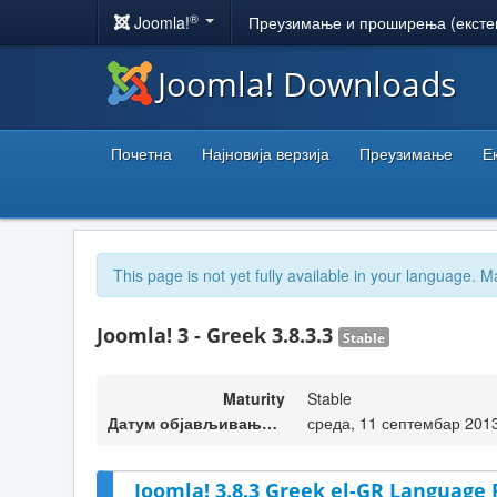
®
Joomla!
Преузимање и проширења (ексте
Joomla! Downloads
Почетна
Најновија верзија
Преузимање
Е
This page is not yet fully available in your language. M
Joomla! 3 - Greek 3.8.3.3
Stable
Maturity
Stable
Датум објављивања верзије
среда, 11 септембар 201
Joomla! 3.8.3 Greek el-GR Language 