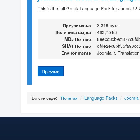
This is the full Greek Language Pack for Joomla! 3.
Преузимања
3.319 пута
Величина фајла
483,75 kB
MD5 Потпис
8eebc3cb9cf877c6fd
SHA1 Потпис
dfde2ec8bff55fa96c
Environments
Joomla! 3 Translation
Преузми
Ви сте овде:
Почетак
/
Language Packs
/
Joomla