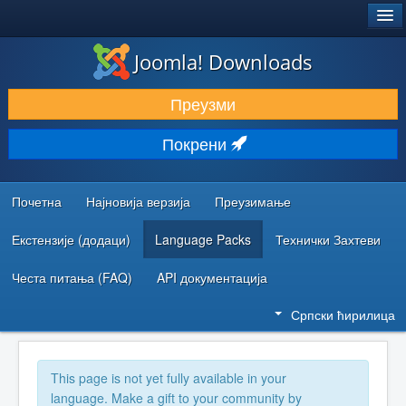
®
JOOMLA!
Joomla! Downloads
ПРЕУЗИМАЊЕ И ПРОШИРЕЊА (ЕКСТЕНЗИЈЕ)
Преузми
ОТКРИЈТЕ И НАУЧИТЕ
Покрени
ЗАЈЕДНИЦА И ПОДРШКА
РЕСУРСИ ЗА РАЗВОЈ
Почетна
Најновија верзија
Преузимање
Екстензије (додаци)
Language Packs
Технички Захтеви
Честа питања (FAQ)
API документација
Српски ћирилица
This page is not yet fully available in your
language. Make a gift to your community by