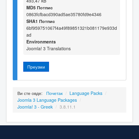
493,47 kB
MD5 Потпис
0863fcfbacd390ad5ae35780fd9e4346
SHA1 Потпис
6bf959751067f4a49f89851321b081179e933d
ad
Environments
Joomla! 3 Translations
Преузми
Ви сте овде:
Почетак
/
Language Packs
/
Joomla 3 Language Packages
/
Joomla! 3 - Greek
/
3.8.11.1