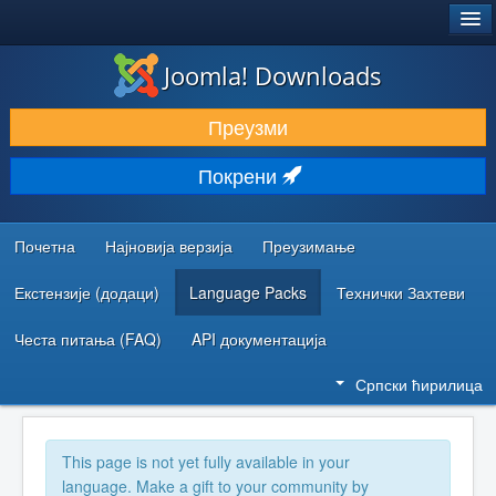
®
JOOMLA!
Joomla! Downloads
ПРЕУЗИМАЊЕ И ПРОШИРЕЊА (ЕКСТЕНЗИЈЕ)
Преузми
ОТКРИЈТЕ И НАУЧИТЕ
Покрени
ЗАЈЕДНИЦА И ПОДРШКА
РЕСУРСИ ЗА РАЗВОЈ
Почетна
Најновија верзија
Преузимање
Екстензије (додаци)
Language Packs
Технички Захтеви
Честа питања (FAQ)
API документација
Српски ћирилица
This page is not yet fully available in your
language. Make a gift to your community by