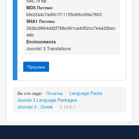
546,79 kB
MD5 Потпис
bfe22a4c7ad0c1f11155c69cc99a7803
SHA1 Потпис
362bc9864dd2f788e361ca4d52cc7e4a32bec
46b
Environments
Joomla! 3 Translations
Преузми
Ви сте овде:
Почетак
/
Language Packs
/
Joomla 3 Language Packages
/
Joomla! 3 - Greek
/
3.10.6.1