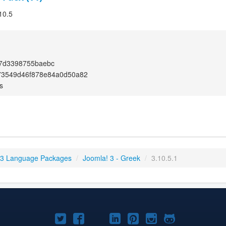
10.5
f7d3398755baebc
73549d46f878e84a0d50a82
s
 3 Language Packages
/
Joomla! 3 - Greek
/
3.10.5.1
Joomla!
Joomla!
Joomla!
Joomla!
Joomla!
Joomla!
Joomla!