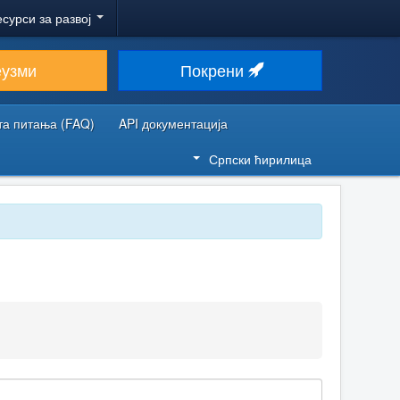
есурси за развој
еузми
Покрени
та питања (FAQ)
API документација
Српски ћирилица