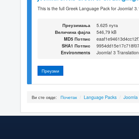
This is the full Greek Language Pack for Joomla! 3.
Преузимања
5.625 пута
Величина фајла
546,79 kB
MD5 Потпис
eaaf1e94613d4cc12
SHA1 Потпис
9954dd15e17c718f0
Environments
Joomla! 3 Translation
Преузми
Ви сте овде:
Почетак
/
Language Packs
/
Joomla