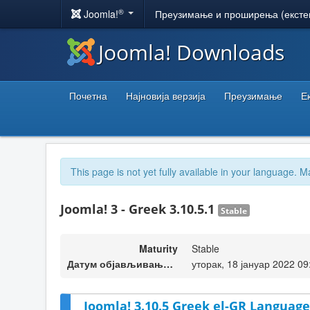
®
Joomla!
Преузимање и проширења (ексте
Joomla! Downloads
Почетна
Најновија верзија
Преузимање
Е
This page is not yet fully available in your language. M
Joomla! 3 - Greek 3.10.5.1
Stable
Maturity
Stable
Датум објављивања верзије
уторак, 18 јануар 2022 09
Joomla! 3.10.5 Greek el-GR Language