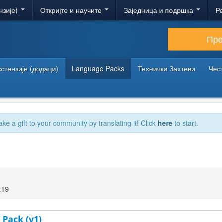
нзије)
Откријте и научите
Заједница и подршка
Р
Пр
кстензије (додаци)
Language Packs
Технички Захтеви
Чес
ake a gift to your community by translating it! Click
here
to start.
:19
 Pack (v1)