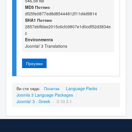
546,58 kB
MD5 Потпис
df25fe0877ed8d85444812f11d4d9814
SHA1 Потпис
2857ebffdae2015c6cfc9807e1d0cdf52d3834e
c
Environments
Joomla! 3 Translations
Преузми
Ви сте овде:
Почетак
/
Language Packs
/
Joomla 3 Language Packages
/
Joomla! 3 - Greek
/
3.10.3.1