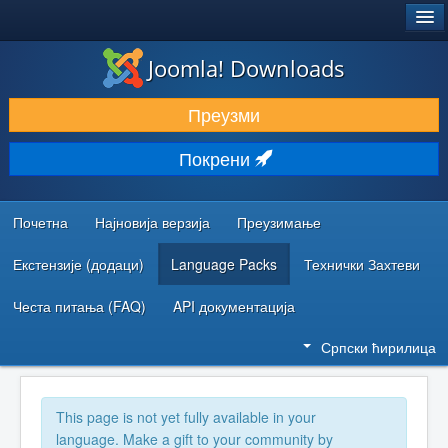
®
JOOMLA!
Joomla! Downloads
ПРЕУЗИМАЊЕ И ПРОШИРЕЊА (ЕКСТЕНЗИЈЕ)
Преузми
ОТКРИЈТЕ И НАУЧИТЕ
Покрени
ЗАЈЕДНИЦА И ПОДРШКА
РЕСУРСИ ЗА РАЗВОЈ
Почетна
Најновија верзија
Преузимање
Екстензије (додаци)
Language Packs
Технички Захтеви
Честа питања (FAQ)
API документација
Српски ћирилица
This page is not yet fully available in your
language. Make a gift to your community by