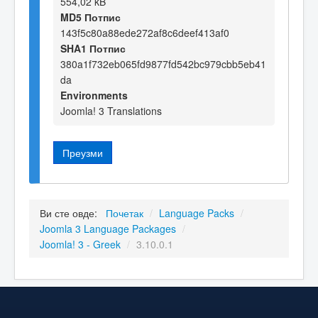
554,02 kB
MD5 Потпис
143f5c80a88ede272af8c6deef413af0
SHA1 Потпис
380a1f732eb065fd9877fd542bc979cbb5eb41
da
Environments
Joomla! 3 Translations
Преузми
Ви сте овде:
Почетак
/
Language Packs
/
Joomla 3 Language Packages
/
Joomla! 3 - Greek
/
3.10.0.1