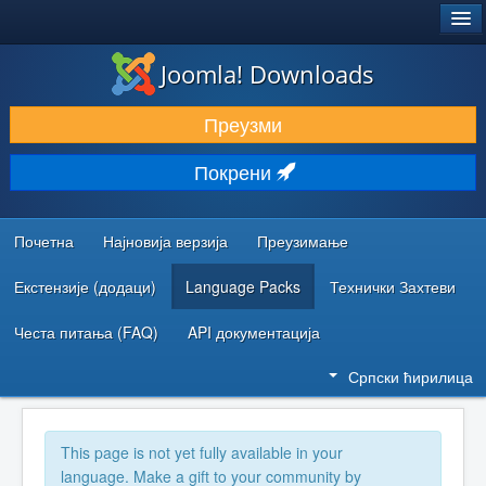
®
JOOMLA!
Joomla! Downloads
ПРЕУЗИМАЊЕ И ПРОШИРЕЊА (ЕКСТЕНЗИЈЕ)
Преузми
ОТКРИЈТЕ И НАУЧИТЕ
Покрени
ЗАЈЕДНИЦА И ПОДРШКА
РЕСУРСИ ЗА РАЗВОЈ
Почетна
Најновија верзија
Преузимање
Екстензије (додаци)
Language Packs
Технички Захтеви
Честа питања (FAQ)
API документација
Српски ћирилица
This page is not yet fully available in your
language. Make a gift to your community by