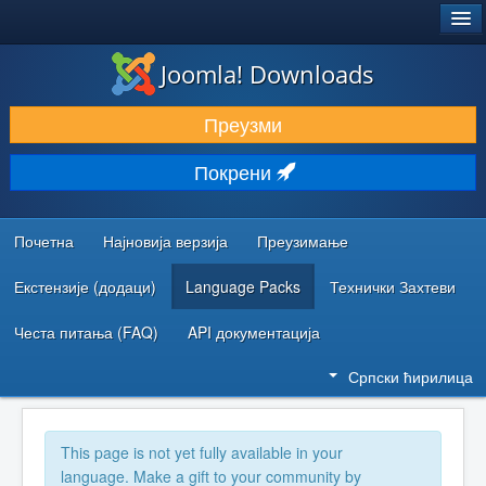
®
JOOMLA!
Joomla! Downloads
ПРЕУЗИМАЊЕ И ПРОШИРЕЊА (ЕКСТЕНЗИЈЕ)
Преузми
ОТКРИЈТЕ И НАУЧИТЕ
Покрени
ЗАЈЕДНИЦА И ПОДРШКА
РЕСУРСИ ЗА РАЗВОЈ
Почетна
Најновија верзија
Преузимање
Екстензије (додаци)
Language Packs
Технички Захтеви
Честа питања (FAQ)
API документација
Српски ћирилица
This page is not yet fully available in your
language. Make a gift to your community by