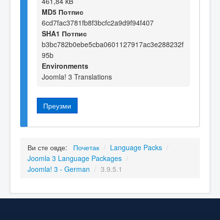
461,84 kB
MD5 Потпис
6cd7fac3781fb8f3bcfc2a9d9f94f407
SHA1 Потпис
b3bc782b0ebe5cba0601127917ac3e288232f
95b
Environments
Joomla! 3 Translations
Преузми
Ви сте овде:
Почетак
/
Language Packs
/
Joomla 3 Language Packages
/
Joomla! 3 - German
/
3.9.5.1