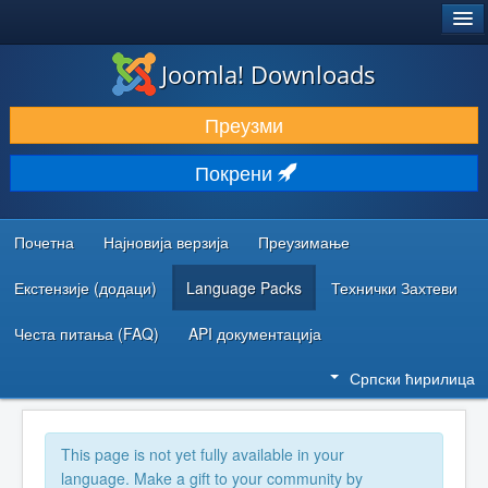
®
JOOMLA!
Joomla! Downloads
ПРЕУЗИМАЊЕ И ПРОШИРЕЊА (ЕКСТЕНЗИЈЕ)
Преузми
ОТКРИЈТЕ И НАУЧИТЕ
Покрени
ЗАЈЕДНИЦА И ПОДРШКА
РЕСУРСИ ЗА РАЗВОЈ
Почетна
Најновија верзија
Преузимање
Екстензије (додаци)
Language Packs
Технички Захтеви
Честа питања (FAQ)
API документација
Српски ћирилица
This page is not yet fully available in your
language. Make a gift to your community by