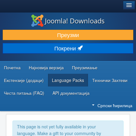
®
JOOMLA!
Joomla! Downloads
ПРЕУЗИМАЊЕ И ПРОШИРЕЊА (ЕКСТЕНЗИЈЕ)
Преузми
ОТКРИЈТЕ И НАУЧИТЕ
Покрени
ЗАЈЕДНИЦА И ПОДРШКА
РЕСУРСИ ЗА РАЗВОЈ
Почетна
Најновија верзија
Преузимање
Екстензије (додаци)
Language Packs
Технички Захтеви
Честа питања (FAQ)
API документација
Српски ћирилица
This page is not yet fully available in your
language. Make a gift to your community by