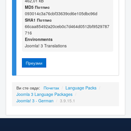
462,01 kB
MD5 Потпис
093014c3a76cbf33639cd6e105dbc96d
SHA1 Потпис
66caa85492a20ceb0c7d464d0512bf9529787
716
Environments
Joomla! 3 Translations
Преузми
Ви сте овде:
Почетак
/
Language Packs
/
Joomla 3 Language Packages
/
Joomla! 3 - German
/
3.9.15.1