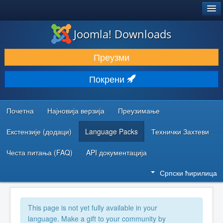
®
JOOMLA!
Joomla! Downloads
ПРЕУЗИМАЊЕ И ПРОШИРЕЊА (ЕКСТЕНЗИЈЕ)
Преузми
ОТКРИЈТЕ И НАУЧИТЕ
Покрени
ЗАЈЕДНИЦА И ПОДРШКА
РЕСУРСИ ЗА РАЗВОЈ
Почетна
Најновија верзија
Преузимање
Екстензије (додаци)
Language Packs
Технички Захтеви
Честа питања (FAQ)
API документација
Српски ћирилица
This page is not yet fully available in your
language. Make a gift to your community by