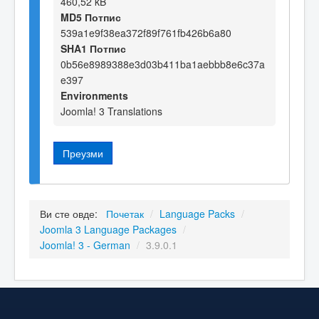
460,52 kB
MD5 Потпис
539a1e9f38ea372f89f761fb426b6a80
SHA1 Потпис
0b56e8989388e3d03b411ba1aebbb8e6c37a
e397
Environments
Joomla! 3 Translations
Преузми
Ви сте овде:
Почетак
/
Language Packs
/
Joomla 3 Language Packages
/
Joomla! 3 - German
/
3.9.0.1