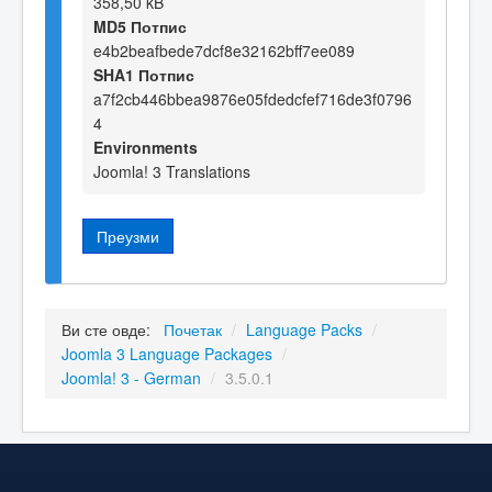
358,50 kB
MD5 Потпис
e4b2beafbede7dcf8e32162bff7ee089
SHA1 Потпис
a7f2cb446bbea9876e05fdedcfef716de3f0796
4
Environments
Joomla! 3 Translations
Преузми
Ви сте овде:
Почетак
/
Language Packs
/
Joomla 3 Language Packages
/
Joomla! 3 - German
/
3.5.0.1