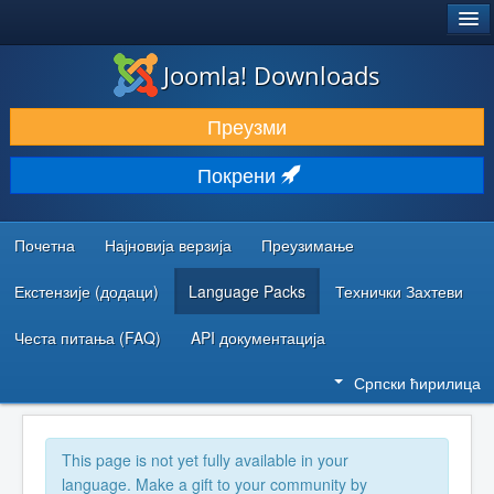
®
JOOMLA!
Joomla! Downloads
ПРЕУЗИМАЊЕ И ПРОШИРЕЊА (ЕКСТЕНЗИЈЕ)
Преузми
ОТКРИЈТЕ И НАУЧИТЕ
Покрени
ЗАЈЕДНИЦА И ПОДРШКА
РЕСУРСИ ЗА РАЗВОЈ
Почетна
Најновија верзија
Преузимање
Екстензије (додаци)
Language Packs
Технички Захтеви
Честа питања (FAQ)
API документација
Српски ћирилица
This page is not yet fully available in your
language. Make a gift to your community by