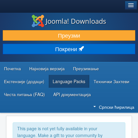
®
JOOMLA!
Joomla! Downloads
ПРЕУЗИМАЊЕ И ПРОШИРЕЊА (ЕКСТЕНЗИЈЕ)
Преузми
ОТКРИЈТЕ И НАУЧИТЕ
Покрени
ЗАЈЕДНИЦА И ПОДРШКА
РЕСУРСИ ЗА РАЗВОЈ
Почетна
Најновија верзија
Преузимање
Екстензије (додаци)
Language Packs
Технички Захтеви
Честа питања (FAQ)
API документација
Српски ћирилица
This page is not yet fully available in your
language. Make a gift to your community by