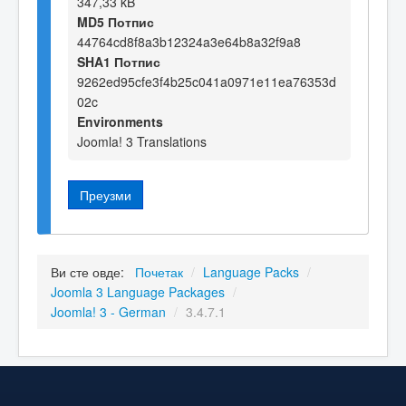
347,33 kB
MD5 Потпис
44764cd8f8a3b12324a3e64b8a32f9a8
SHA1 Потпис
9262ed95cfe3f4b25c041a0971e11ea76353d
02c
Environments
Joomla! 3 Translations
Преузми
Ви сте овде:
Почетак
/
Language Packs
/
Joomla 3 Language Packages
/
Joomla! 3 - German
/
3.4.7.1