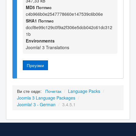
347,33 kB
MD5 Потпис
c4b966b0e2547778660e147539c6b06e
SHA1 Потпис
dccf8e99c129c0f9a2f306e5dcb042c61dc312
1b
Environments
Joomla! 3 Translations
Преузми
Ви сте овде:
Почетак
/
Language Packs
/
Joomla 3 Language Packages
/
Joomla! 3 - German
/
3.4.5.1