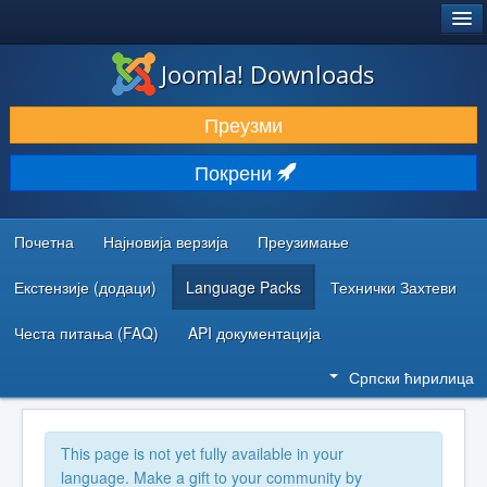
®
JOOMLA!
Joomla! Downloads
ПРЕУЗИМАЊЕ И ПРОШИРЕЊА (ЕКСТЕНЗИЈЕ)
Преузми
ОТКРИЈТЕ И НАУЧИТЕ
Покрени
ЗАЈЕДНИЦА И ПОДРШКА
РЕСУРСИ ЗА РАЗВОЈ
Почетна
Најновија верзија
Преузимање
Екстензије (додаци)
Language Packs
Технички Захтеви
Честа питања (FAQ)
API документација
Српски ћирилица
This page is not yet fully available in your
language. Make a gift to your community by