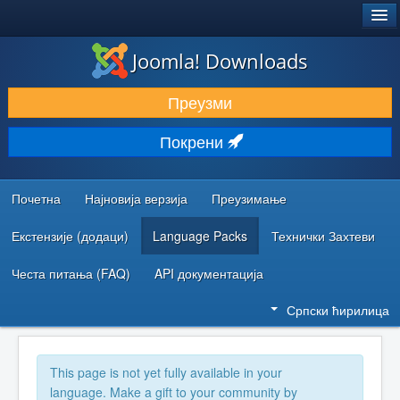
®
JOOMLA!
Joomla! Downloads
ПРЕУЗИМАЊЕ И ПРОШИРЕЊА (ЕКСТЕНЗИЈЕ)
Преузми
ОТКРИЈТЕ И НАУЧИТЕ
Покрени
ЗАЈЕДНИЦА И ПОДРШКА
РЕСУРСИ ЗА РАЗВОЈ
Почетна
Најновија верзија
Преузимање
Екстензије (додаци)
Language Packs
Технички Захтеви
Честа питања (FAQ)
API документација
Српски ћирилица
This page is not yet fully available in your
language. Make a gift to your community by