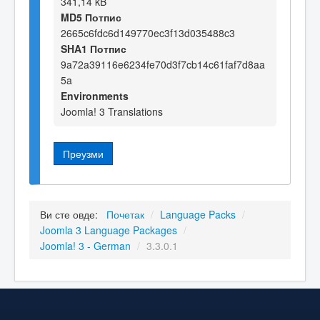
341,14 kB
MD5 Потпис
2665c6fdc6d149770ec3f13d035488c3
SHA1 Потпис
9a72a39116e6234fe70d3f7cb14c61faf7d8aa
5a
Environments
Joomla! 3 Translations
Преузми
Ви сте овде:
Почетак
/
Language Packs
/
Joomla 3 Language Packages
/
Joomla! 3 - German
/
3.3.0.1