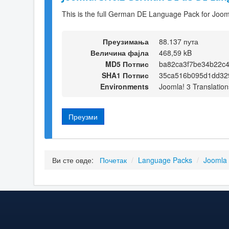
This is the full German DE Language Pack for Joom
Преузимања
88.137 пута
Величина фајла
468,59 kB
MD5 Потпис
ba82ca3f7be34b22c
SHA1 Потпис
35ca516b095d1dd32
Environments
Joomla! 3 Translation
Преузми
Ви сте овде:
Почетак
/
Language Packs
/
Joomla