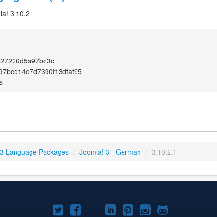
la! 3.10.2
427236d5a97bd3c
97bce14e7d7390f13dfaf95
s
 3 Language Packages
/
Joomla! 3 - German
/
3.10.2.1
Joomla!
Joomla!
Joomla!
Joomla!
Joomla!
Joomla!
Joomla!