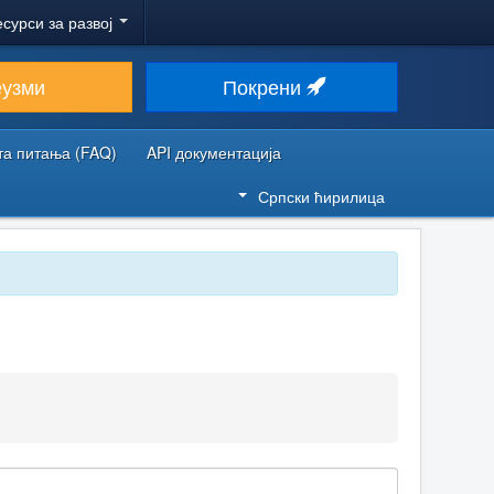
есурси за развој
еузми
Покрени
та питања (FAQ)
API документација
Српски ћирилица