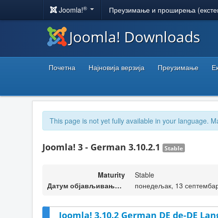
®
Joomla!
Преузимање и проширења (ексте
Joomla! Downloads
Почетна
Најновија верзија
Преузимање
Е
This page is not yet fully available in your language. M
Joomla! 3 - German 3.10.2.1
Stable
Maturity
Stable
Датум објављивања верзије
понедељак, 13 септембар
Joomla! 3.10.2 German DE de-DE Lan