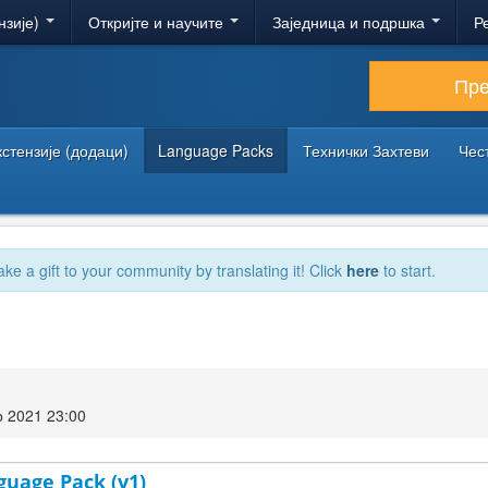
нзије)
Откријте и научите
Заједница и подршка
Р
Пр
кстензије (додаци)
Language Packs
Технички Захтеви
Чес
ake a gift to your community by translating it! Click
here
to start.
 2021 23:00
guage Pack (v1)