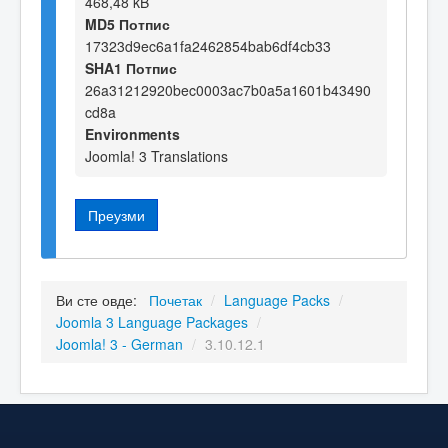
468,48 kB
MD5 Потпис
17323d9ec6a1fa2462854bab6df4cb33
SHA1 Потпис
26a31212920bec0003ac7b0a5a1601b43490
cd8a
Environments
Joomla! 3 Translations
Преузми
Ви сте овде:
Почетак
/
Language Packs
/
Joomla 3 Language Packages
/
Joomla! 3 - German
/
3.10.12.1