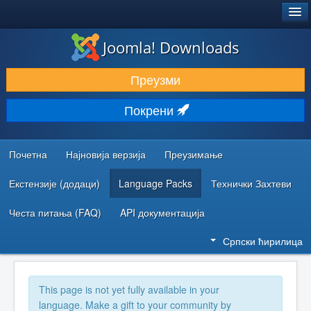
®
JOOMLA!
Joomla! Downloads
ПРЕУЗИМАЊЕ И ПРОШИРЕЊА (ЕКСТЕНЗИЈЕ)
Преузми
ОТКРИЈТЕ И НАУЧИТЕ
Покрени
ЗАЈЕДНИЦА И ПОДРШКА
РЕСУРСИ ЗА РАЗВОЈ
Почетна
Најновија верзија
Преузимање
Екстензије (додаци)
Language Packs
Технички Захтеви
Честа питања (FAQ)
API документација
Српски ћирилица
This page is not yet fully available in your
language. Make a gift to your community by