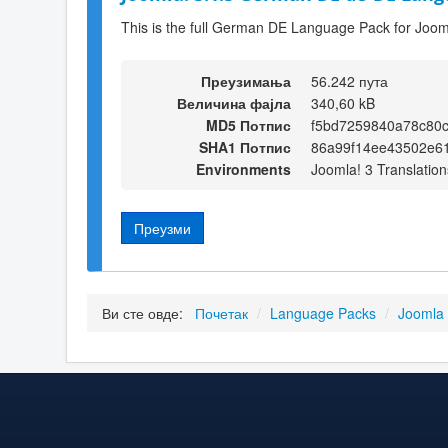
This is the full German DE Language Pack for Joom
Преузимања
56.242 пута
Величина фајла
340,60 kB
MD5 Потпис
f5bd7259840a78c80
SHA1 Потпис
86a99f14ee43502e6
Environments
Joomla! 3 Translation
Преузми
Ви сте овде:
Почетак
/
Language Packs
/
Joomla