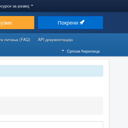
есурси за развој
еузми
Покрени
та питања (FAQ)
API документација
Српски ћирилица