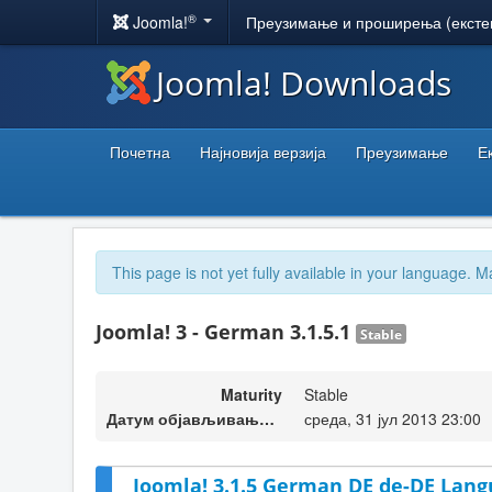
®
Joomla!
Преузимање и проширења (ексте
Joomla! Downloads
Почетна
Најновија верзија
Преузимање
Е
This page is not yet fully available in your language. M
Joomla! 3 - German 3.1.5.1
Stable
Maturity
Stable
Датум објављивања верзије
среда, 31 јул 2013 23:00
Joomla! 3.1.5 German DE de-DE Lang