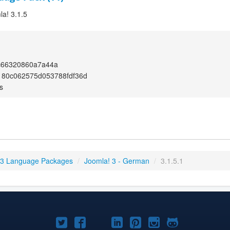
la! 3.1.5
c66320860a7a44a
180c062575d053788fdf36d
s
 3 Language Packages
/
Joomla! 3 - German
/
3.1.5.1
Joomla!
Joomla!
Joomla!
Joomla!
Joomla!
Joomla!
Joomla!