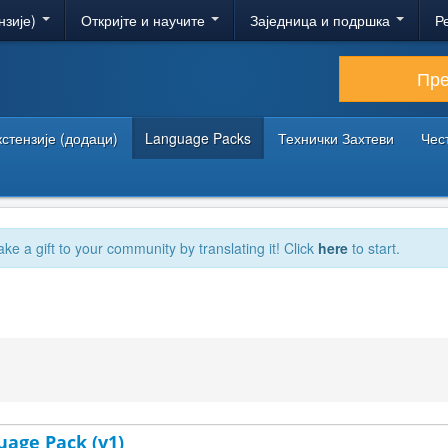
нзије)
Откријте и научите
Заједница и подршка
Р
Пр
кстензије (додаци)
Language Packs
Технички Захтеви
Чес
ake a gift to your community by translating it! Click
here
to start.
uage Pack (v1)