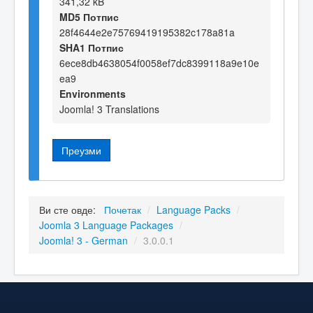
341,32 kB
MD5 Потпис
28f4644e2e75769419195382c178a81a
SHA1 Потпис
6ece8db4638054f0058ef7dc8399118a9e10e
ea9
Environments
Joomla! 3 Translations
Преузми
Ви сте овде:
Почетак
/
Language Packs
/
Joomla 3 Language Packages
/
Joomla! 3 - German
/
3.0.0.1