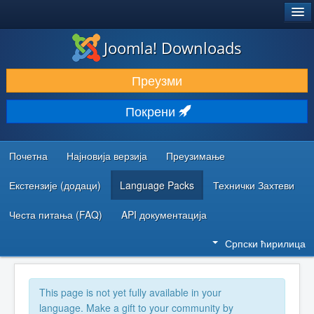
®
JOOMLA!
Joomla! Downloads
ПРЕУЗИМАЊЕ И ПРОШИРЕЊА (ЕКСТЕНЗИЈЕ)
Преузми
ОТКРИЈТЕ И НАУЧИТЕ
Покрени
ЗАЈЕДНИЦА И ПОДРШКА
РЕСУРСИ ЗА РАЗВОЈ
Почетна
Најновија верзија
Преузимање
Екстензије (додаци)
Language Packs
Технички Захтеви
Честа питања (FAQ)
API документација
Српски ћирилица
This page is not yet fully available in your
language. Make a gift to your community by