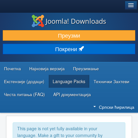
®
JOOMLA!
Joomla! Downloads
ПРЕУЗИМАЊЕ И ПРОШИРЕЊА (ЕКСТЕНЗИЈЕ)
Преузми
ОТКРИЈТЕ И НАУЧИТЕ
Покрени
ЗАЈЕДНИЦА И ПОДРШКА
РЕСУРСИ ЗА РАЗВОЈ
Почетна
Најновија верзија
Преузимање
Екстензије (додаци)
Language Packs
Технички Захтеви
Честа питања (FAQ)
API документација
Српски ћирилица
This page is not yet fully available in your
language. Make a gift to your community by