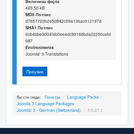
Величина фајла
465,50 kB
MD5 Потпис
d7857722b2e5d842c59a136ac012197d
SHA1 Потпис
6cb4bbe3d04f4b0ee4dc99168bda22250cefd
687
Environments
Joomla! 3 Translations
Преузми
Ви сте овде:
Почетак
/
Language Packs
/
Joomla 3 Language Packages
/
Joomla! 3 - German (Switzerland)
/
3.9.27.1