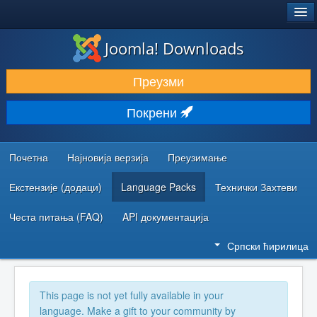
®
JOOMLA!
Joomla! Downloads
ПРЕУЗИМАЊЕ И ПРОШИРЕЊА (ЕКСТЕНЗИЈЕ)
Преузми
ОТКРИЈТЕ И НАУЧИТЕ
Покрени
ЗАЈЕДНИЦА И ПОДРШКА
РЕСУРСИ ЗА РАЗВОЈ
Почетна
Најновија верзија
Преузимање
Екстензије (додаци)
Language Packs
Технички Захтеви
Честа питања (FAQ)
API документација
Српски ћирилица
This page is not yet fully available in your
language. Make a gift to your community by