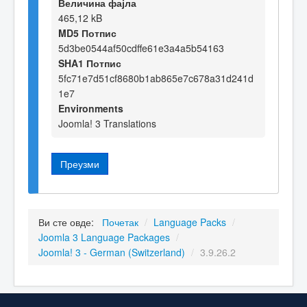
Величина фајла
465,12 kB
MD5 Потпис
5d3be0544af50cdffe61e3a4a5b54163
SHA1 Потпис
5fc71e7d51cf8680b1ab865e7c678a31d241d
1e7
Environments
Joomla! 3 Translations
Преузми
Ви сте овде:
Почетак
/
Language Packs
/
Joomla 3 Language Packages
/
Joomla! 3 - German (Switzerland)
/
3.9.26.2