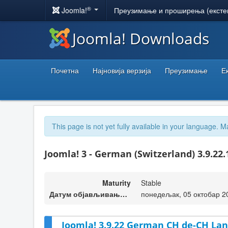
®
Joomla!
Преузимање и проширења (ексте
Joomla! Downloads
Почетна
Најновија верзија
Преузимање
Е
This page is not yet fully available in your language. M
Joomla! 3 - German (Switzerland) 3.9.22
Maturity
Stable
Датум објављивања верзије
понедељак, 05 октобар 2
Joomla! 3.9.22 German CH de-CH Lan