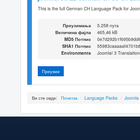
This is the full German CH Language Pack for Joom
Преузимања
5.258 пута
Величина фајла
465,46 kB
MD5 Потпис
0e7d292b1f695b9dd
SHA1 Потпис
55983caaaaaf4701b
Environments
Joomla! 3 Translation
Преузми
Ви сте овде:
Почетак
/
Language Packs
/
Joomla