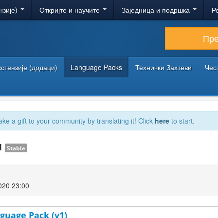
нзије)
Откријте и научите
Заједница и подршка
Р
Пр
кстензије (додаци)
Language Packs
Технички Захтеви
Чес
ake a gift to your community by translating it! Click
here
to start.
.1
Stable
020 23:00
guage Pack (v1)