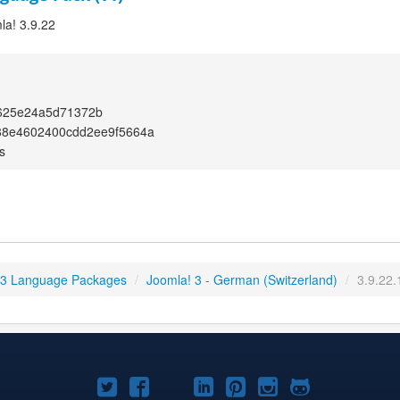
la! 3.9.22
625e24a5d71372b
88e4602400cdd2ee9f5664a
s
 3 Language Packages
/
Joomla! 3 - German (Switzerland)
/
3.9.22.
Joomla!
Joomla!
Joomla!
Joomla!
Joomla!
Joomla!
Joomla!