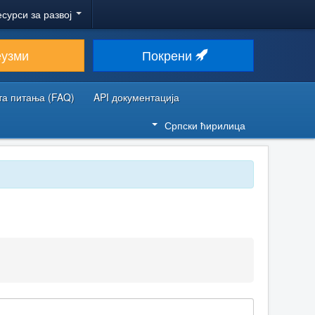
есурси за развој
еузми
Покрени
та питања (FAQ)
API документација
Српски ћирилица