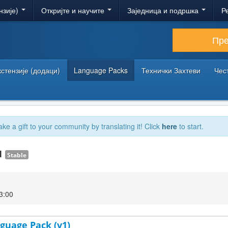
нзије)
Откријте и научите
Заједница и подршка
Р
Пр
кстензије (додаци)
Language Packs
Технички Захтеви
Чес
ake a gift to your community by translating it! Click
here
to start.
.1
Stable
3:00
guage Pack (v1)