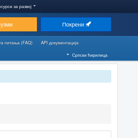
есурси за развој
еузми
Покрени
та питања (FAQ)
API документација
Српски ћирилица