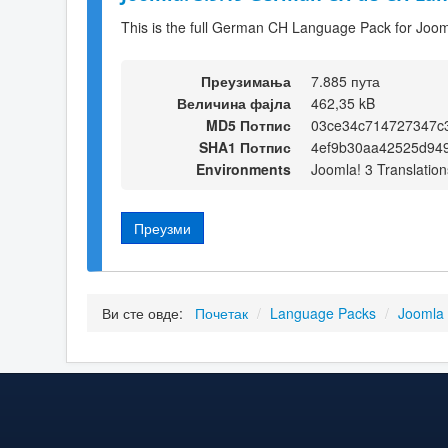
This is the full German CH Language Pack for Joom
Преузимања
7.885 пута
Величина фајла
462,35 kB
MD5 Потпис
03ce34c714727347c
SHA1 Потпис
4ef9b30aa42525d94
Environments
Joomla! 3 Translation
Преузми
Ви сте овде:
Почетак
/
Language Packs
/
Joomla