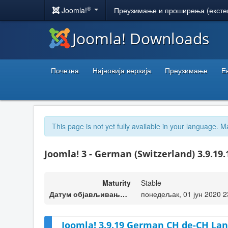
®
Joomla!
Преузимање и проширења (ексте
Joomla! Downloads
Почетна
Најновија верзија
Преузимање
Е
This page is not yet fully available in your language. M
Joomla! 3 - German (Switzerland) 3.9.19
Maturity
Stable
Датум објављивања верзије
понедељак, 01 јун 2020 2
Joomla! 3.9.19 German CH de-CH Lan