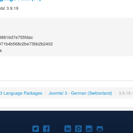
la! 3.9.19
38816d7e755fdac
971b4b568c2be73bb2b2402
s
 3 Language Packages
/
Joomla! 3 - German (Switzerland)
/
3.9.19.
Joomla!
Joomla!
Joomla!
Joomla!
Joomla!
Joomla!
Joomla!