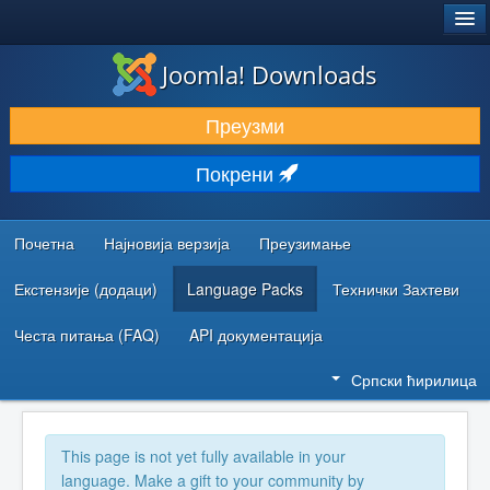
®
JOOMLA!
Joomla! Downloads
ПРЕУЗИМАЊЕ И ПРОШИРЕЊА (ЕКСТЕНЗИЈЕ)
Преузми
ОТКРИЈТЕ И НАУЧИТЕ
Покрени
ЗАЈЕДНИЦА И ПОДРШКА
РЕСУРСИ ЗА РАЗВОЈ
Почетна
Најновија верзија
Преузимање
Екстензије (додаци)
Language Packs
Технички Захтеви
Честа питања (FAQ)
API документација
Српски ћирилица
This page is not yet fully available in your
language. Make a gift to your community by