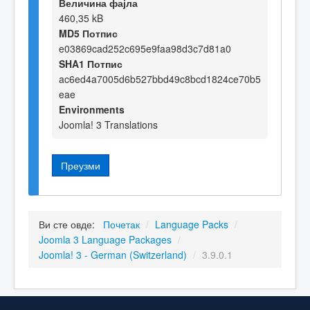
Величина фајла
460,35 kB
MD5 Потпис
e03869cad252c695e9faa98d3c7d81a0
SHA1 Потпис
ac6ed4a7005d6b527bbd49c8bcd1824ce70b5
eae
Environments
Joomla! 3 Translations
Преузми
Ви сте овде:
Почетак
/
Language Packs
/
Joomla 3 Language Packages
/
Joomla! 3 - German (Switzerland)
/
3.9.0.1