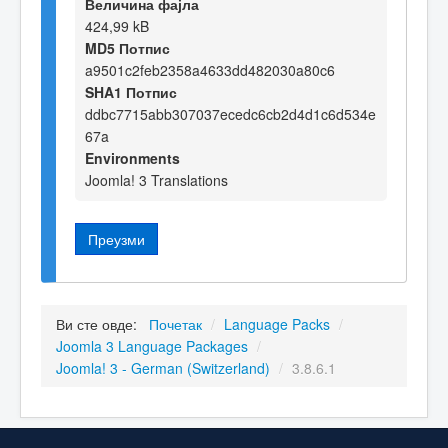
Величина фајла
424,99 kB
MD5 Потпис
a9501c2feb2358a4633dd482030a80c6
SHA1 Потпис
ddbc7715abb307037ecedc6cb2d4d1c6d534e
67a
Environments
Joomla! 3 Translations
Преузми
Ви сте овде:
Почетак
/
Language Packs
/
Joomla 3 Language Packages
/
Joomla! 3 - German (Switzerland)
/
3.8.6.1