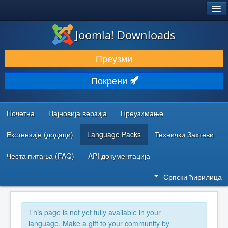
®
JOOMLA!
Joomla! Downloads
ПРЕУЗИМАЊЕ И ПРОШИРЕЊА (ЕКСТЕНЗИЈЕ)
Преузми
ОТКРИЈТЕ И НАУЧИТЕ
Покрени
ЗАЈЕДНИЦА И ПОДРШКА
РЕСУРСИ ЗА РАЗВОЈ
Почетна
Најновија верзија
Преузимање
Екстензије (додаци)
Language Packs
Технички Захтеви
Честа питања (FAQ)
API документација
Српски ћирилица
This page is not yet fully available in your
language. Make a gift to your community by