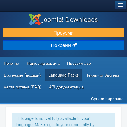
®
JOOMLA!
Joomla! Downloads
ПРЕУЗИМАЊЕ И ПРОШИРЕЊА (ЕКСТЕНЗИЈЕ)
Преузми
ОТКРИЈТЕ И НАУЧИТЕ
Покрени
ЗАЈЕДНИЦА И ПОДРШКА
РЕСУРСИ ЗА РАЗВОЈ
Почетна
Најновија верзија
Преузимање
Екстензије (додаци)
Language Packs
Технички Захтеви
Честа питања (FAQ)
API документација
Српски ћирилица
This page is not yet fully available in your
language. Make a gift to your community by