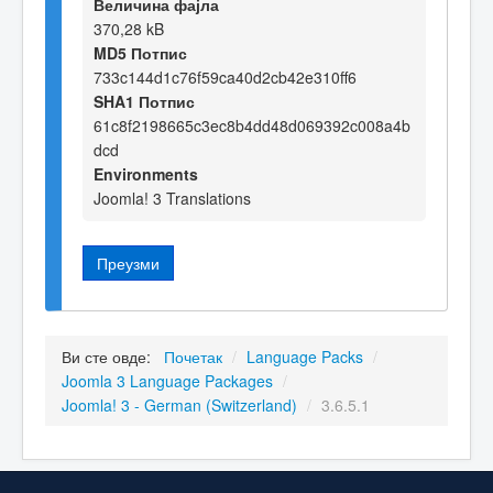
Величина фајла
370,28 kB
MD5 Потпис
733c144d1c76f59ca40d2cb42e310ff6
SHA1 Потпис
61c8f2198665c3ec8b4dd48d069392c008a4b
dcd
Environments
Joomla! 3 Translations
Преузми
Ви сте овде:
Почетак
/
Language Packs
/
Joomla 3 Language Packages
/
Joomla! 3 - German (Switzerland)
/
3.6.5.1