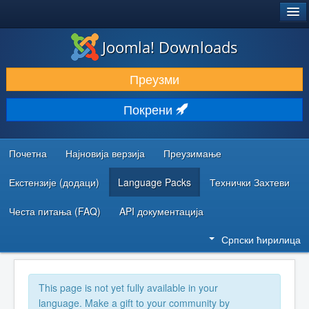
®
JOOMLA!
Joomla! Downloads
ПРЕУЗИМАЊЕ И ПРОШИРЕЊА (ЕКСТЕНЗИЈЕ)
Преузми
ОТКРИЈТЕ И НАУЧИТЕ
Покрени
ЗАЈЕДНИЦА И ПОДРШКА
РЕСУРСИ ЗА РАЗВОЈ
Почетна
Најновија верзија
Преузимање
Екстензије (додаци)
Language Packs
Технички Захтеви
Честа питања (FAQ)
API документација
Српски ћирилица
This page is not yet fully available in your
language. Make a gift to your community by