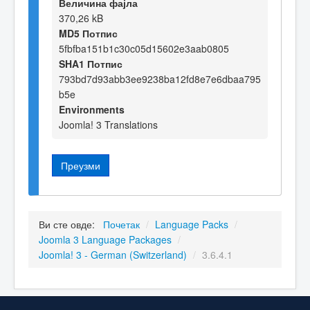
Величина фајла
370,26 kB
MD5 Потпис
5fbfba151b1c30c05d15602e3aab0805
SHA1 Потпис
793bd7d93abb3ee9238ba12fd8e7e6dbaa795
b5e
Environments
Joomla! 3 Translations
Преузми
Ви сте овде:
Почетак
/
Language Packs
/
Joomla 3 Language Packages
/
Joomla! 3 - German (Switzerland)
/
3.6.4.1