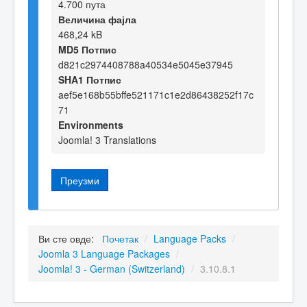
4.700 пута
Величина фајла
468,24 kB
MD5 Потпис
d821c2974408788a40534e5045e37945
SHA1 Потпис
aef5e168b55bffe521171c1e2d86438252f17c
71
Environments
Joomla! 3 Translations
Преузми
Ви сте овде:
Почетак
/
Language Packs
/
Joomla 3 Language Packages
/
Joomla! 3 - German (Switzerland)
/
3.10.8.1