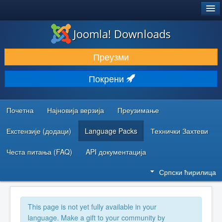
®
JOOMLA!
Joomla! Downloads
ПРЕУЗИМАЊЕ И ПРОШИРЕЊА (ЕКСТЕНЗИЈЕ)
Преузми
ОТКРИЈТЕ И НАУЧИТЕ
Покрени
ЗАЈЕДНИЦА И ПОДРШКА
РЕСУРСИ ЗА РАЗВОЈ
Почетна
Најновија верзија
Преузимање
Екстензије (додаци)
Language Packs
Технички Захтеви
Честа питања (FAQ)
API документација
Српски ћирилица
This page is not yet fully available in your
language. Make a gift to your community by