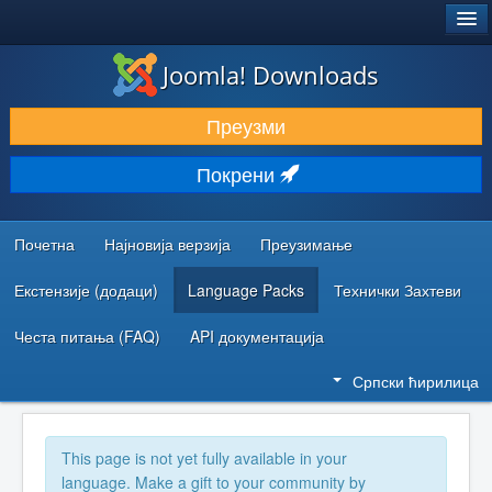
®
JOOMLA!
Joomla! Downloads
ПРЕУЗИМАЊЕ И ПРОШИРЕЊА (ЕКСТЕНЗИЈЕ)
Преузми
ОТКРИЈТЕ И НАУЧИТЕ
Покрени
ЗАЈЕДНИЦА И ПОДРШКА
РЕСУРСИ ЗА РАЗВОЈ
Почетна
Најновија верзија
Преузимање
Екстензије (додаци)
Language Packs
Технички Захтеви
Честа питања (FAQ)
API документација
Српски ћирилица
This page is not yet fully available in your
language. Make a gift to your community by