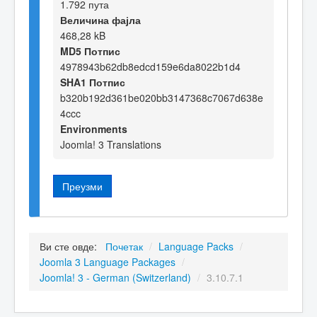
1.792 пута
Величина фајла
468,28 kB
MD5 Потпис
4978943b62db8edcd159e6da8022b1d4
SHA1 Потпис
b320b192d361be020bb3147368c7067d638e
4ccc
Environments
Joomla! 3 Translations
Преузми
Ви сте овде:
Почетак
/
Language Packs
/
Joomla 3 Language Packages
/
Joomla! 3 - German (Switzerland)
/
3.10.7.1