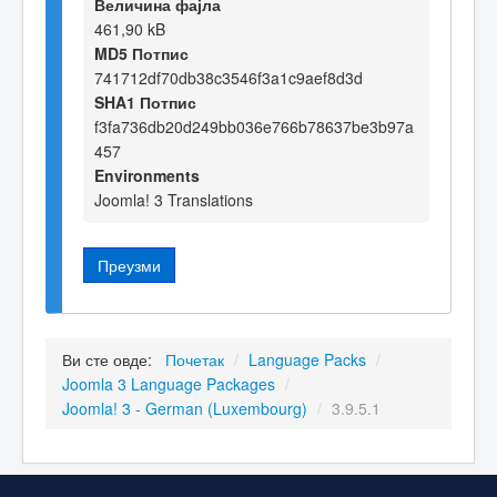
Величина фајла
461,90 kB
MD5 Потпис
741712df70db38c3546f3a1c9aef8d3d
SHA1 Потпис
f3fa736db20d249bb036e766b78637be3b97a
457
Environments
Joomla! 3 Translations
Преузми
Ви сте овде:
Почетак
/
Language Packs
/
Joomla 3 Language Packages
/
Joomla! 3 - German (Luxembourg)
/
3.9.5.1