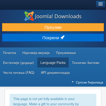
®
JOOMLA!
Joomla! Downloads
ПРЕУЗИМАЊЕ И ПРОШИРЕЊА (ЕКСТЕНЗИЈЕ)
Преузми
ОТКРИЈТЕ И НАУЧИТЕ
Покрени
ЗАЈЕДНИЦА И ПОДРШКА
РЕСУРСИ ЗА РАЗВОЈ
Почетна
Најновија верзија
Преузимање
Екстензије (додаци)
Language Packs
Технички Захтеви
Честа питања (FAQ)
API документација
Српски ћирилица
This page is not yet fully available in your
language. Make a gift to your community by