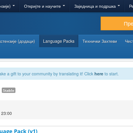
нзије)
Откријте и научите
Заједница и подршка
Р
Пр
кстензије (додаци)
Language Packs
Технички Захтеви
Чес
ake a gift to your community by translating it! Click
here
to start.
1
Stable
 23:00
uage Pack (v1)