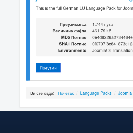
This is the full German LU Language Pack for Jooml
Преузимања
1.744 пута
Величина фајла
461,79 kB
MD5 Потпис
0e4d8226a2734464e
SHA1 Потпис
0f6707f8c841873e1
Environments
Joomla! 3 Translation
Преузми
Ви сте овде:
Почетак
/
Language Packs
/
Joomla