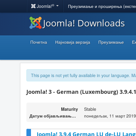
®
Joomla!
Преузимање и проширења (ексте
Joomla! Downloads
Почетна
Најновија верзија
Преузимање
Е
This page is not yet fully available in your language. M
Joomla! 3 - German (Luxembourg) 3.9.4.
Maturity
Stable
Датум објављивања верзије
понедељак, 11 март 2019
Joomla! 3.9.4 German LU de-LU Lang