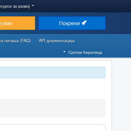
есурси за развој
еузми
Покрени
та питања (FAQ)
API документација
Српски ћирилица