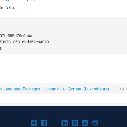
a! 3.9.4
07fe555e76c9a4a
25097612501dbd352cb4020
s
 3 Language Packages
/
Joomla! 3 - German (Luxembourg)
/
3.9.4.
Joomla!
Joomla!
Joomla!
Joomla!
Joomla!
Joomla!
Joomla!