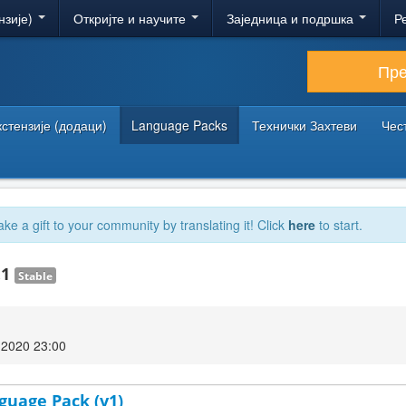
нзије)
Откријте и научите
Заједница и подршка
Р
Пр
кстензије (додаци)
Language Packs
Технички Захтеви
Чес
ake a gift to your community by translating it! Click
here
to start.
.1
Stable
2020 23:00
guage Pack (v1)