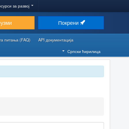
есурси за развој
еузми
Покрени
та питања (FAQ)
API документација
Српски ћирилица