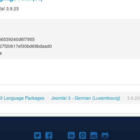
la! 3.9.23
66539240d6f7955
27f20617ef30bd69bdaad0
s
 3 Language Packages
/
Joomla! 3 - German (Luxembourg)
/
3.9.23
Joomla!
Joomla!
Joomla!
Joomla!
Joomla!
Joomla!
Joomla!