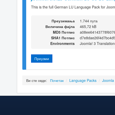
This is the full German LU Language Pack for Joom
Преузимања
1.744 пута
Величина фајла
465,72 kB
MD5 Потпис
a08ee64143778f607
SHA1 Потпис
d7e8dae26f4d7bc4df
Environments
Joomla! 3 Translation
Преузми
Ви сте овде:
Почетак
/
Language Packs
/
Joomla