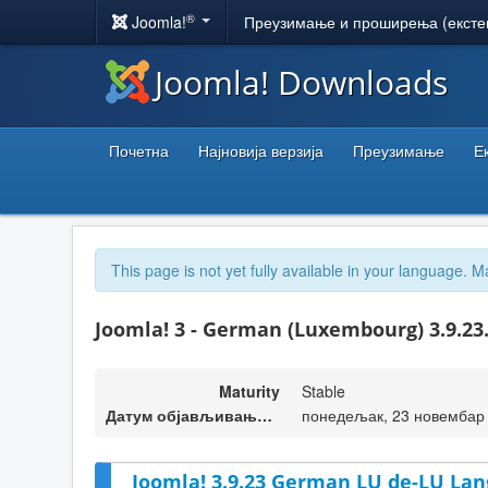
®
Joomla!
Преузимање и проширења (ексте
Joomla! Downloads
Почетна
Најновија верзија
Преузимање
Е
This page is not yet fully available in your language. M
Joomla! 3 - German (Luxembourg) 3.9.23
Maturity
Stable
Датум објављивања верзије
понедељак, 23 новембар 
Joomla! 3.9.23 German LU de-LU Lan