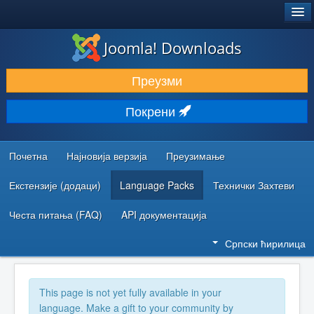
®
JOOMLA!
Joomla! Downloads
ПРЕУЗИМАЊЕ И ПРОШИРЕЊА (ЕКСТЕНЗИЈЕ)
Преузми
ОТКРИЈТЕ И НАУЧИТЕ
Покрени
ЗАЈЕДНИЦА И ПОДРШКА
РЕСУРСИ ЗА РАЗВОЈ
Почетна
Најновија верзија
Преузимање
Екстензије (додаци)
Language Packs
Технички Захтеви
Честа питања (FAQ)
API документација
Српски ћирилица
This page is not yet fully available in your
language. Make a gift to your community by