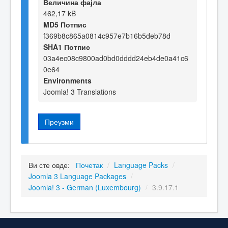
Величина фајла
462,17 kB
MD5 Потпис
f369b8c865a0814c957e7b16b5deb78d
SHA1 Потпис
03a4ec08c9800ad0bd0dddd24eb4de0a41c6
0e64
Environments
Joomla! 3 Translations
Преузми
Ви сте овде:
Почетак
/
Language Packs
/
Joomla 3 Language Packages
/
Joomla! 3 - German (Luxembourg)
/
3.9.17.1