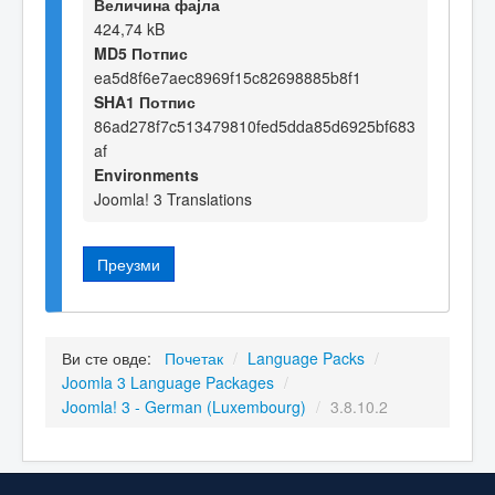
Величина фајла
424,74 kB
MD5 Потпис
ea5d8f6e7aec8969f15c82698885b8f1
SHA1 Потпис
86ad278f7c513479810fed5dda85d6925bf683
af
Environments
Joomla! 3 Translations
Преузми
Ви сте овде:
Почетак
/
Language Packs
/
Joomla 3 Language Packages
/
Joomla! 3 - German (Luxembourg)
/
3.8.10.2