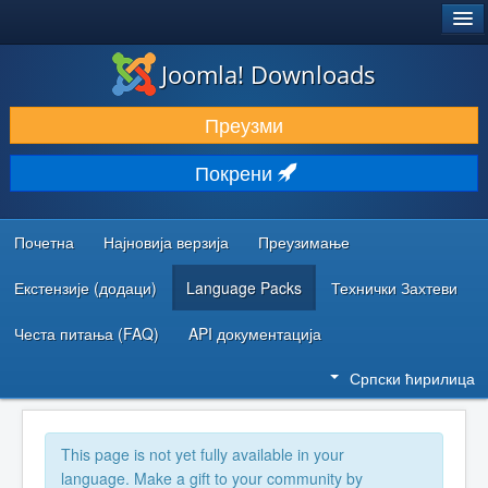
®
JOOMLA!
Joomla! Downloads
ПРЕУЗИМАЊЕ И ПРОШИРЕЊА (ЕКСТЕНЗИЈЕ)
Преузми
ОТКРИЈТЕ И НАУЧИТЕ
Покрени
ЗАЈЕДНИЦА И ПОДРШКА
РЕСУРСИ ЗА РАЗВОЈ
Почетна
Најновија верзија
Преузимање
Екстензије (додаци)
Language Packs
Технички Захтеви
Честа питања (FAQ)
API документација
Српски ћирилица
This page is not yet fully available in your
language. Make a gift to your community by