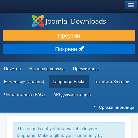
®
JOOMLA!
Joomla! Downloads
ПРЕУЗИМАЊЕ И ПРОШИРЕЊА (ЕКСТЕНЗИЈЕ)
Преузми
ОТКРИЈТЕ И НАУЧИТЕ
Покрени
ЗАЈЕДНИЦА И ПОДРШКА
РЕСУРСИ ЗА РАЗВОЈ
Почетна
Најновија верзија
Преузимање
Екстензије (додаци)
Language Packs
Технички Захтеви
Честа питања (FAQ)
API документација
Српски ћирилица
This page is not yet fully available in your
language. Make a gift to your community by