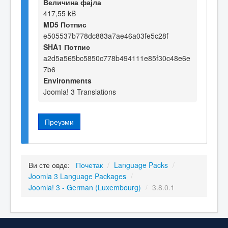
Величина фајла
417,55 kB
MD5 Потпис
e505537b778dc883a7ae46a03fe5c28f
SHA1 Потпис
a2d5a565bc5850c778b494111e85f30c48e6e
7b6
Environments
Joomla! 3 Translations
Преузми
Ви сте овде:
Почетак
/
Language Packs
/
Joomla 3 Language Packages
/
Joomla! 3 - German (Luxembourg)
/
3.8.0.1