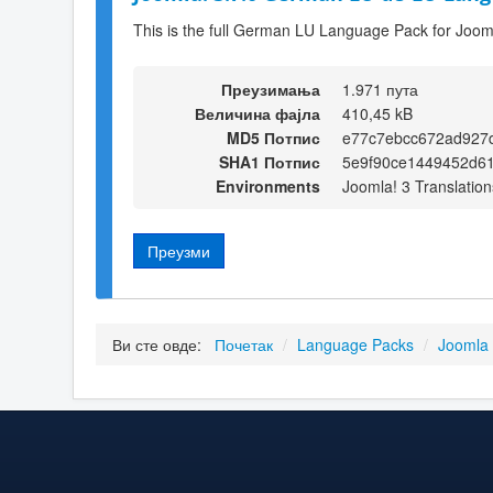
This is the full German LU Language Pack for Jooml
Преузимања
1.971 пута
Величина фајла
410,45 kB
MD5 Потпис
e77c7ebcc672ad927
SHA1 Потпис
5e9f90ce1449452d6
Environments
Joomla! 3 Translation
Преузми
Ви сте овде:
Почетак
/
Language Packs
/
Joomla