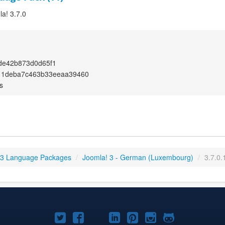
a! 3.7.0
de42b873d0d65f1
11deba7c463b33eeaa39460
s
 3 Language Packages
/
Joomla! 3 - German (Luxembourg)
/
3.7.0.
Joomla!
Joomla!
Joomla!
Joomla!
Joomla!
Joomla!
Joomla!