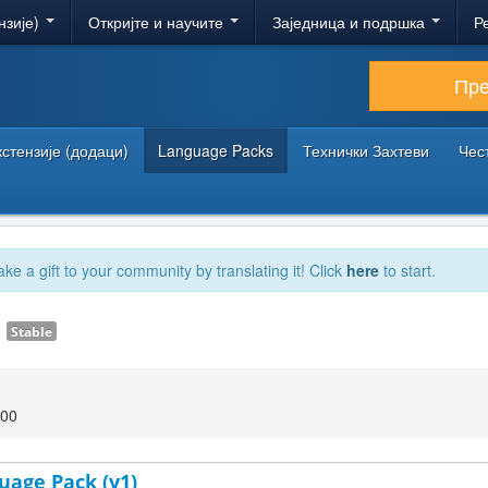
нзије)
Откријте и научите
Заједница и подршка
Р
Пр
кстензије (додаци)
Language Packs
Технички Захтеви
Чес
ake a gift to your community by translating it! Click
here
to start.
1
Stable
:00
uage Pack (v1)