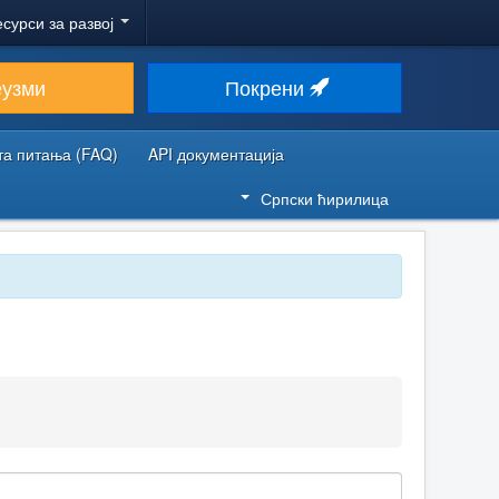
есурси за развој
еузми
Покрени
та питања (FAQ)
API документација
Српски ћирилица