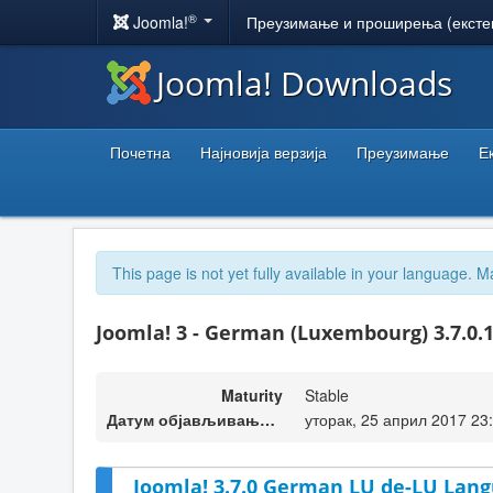
®
Joomla!
Преузимање и проширења (ексте
Joomla! Downloads
Почетна
Најновија верзија
Преузимање
Е
This page is not yet fully available in your language. M
Joomla! 3 - German (Luxembourg) 3.7.0.
Maturity
Stable
Датум објављивања верзије
уторак, 25 април 2017 23
Joomla! 3.7.0 German LU de-LU Lang