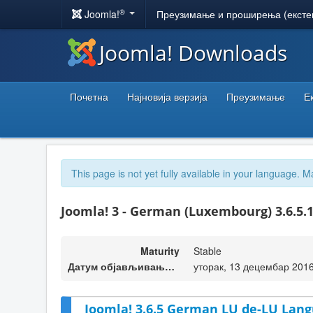
®
Joomla!
Преузимање и проширења (ексте
Joomla! Downloads
Почетна
Најновија верзија
Преузимање
Е
This page is not yet fully available in your language. M
Joomla! 3 - German (Luxembourg) 3.6.5.
Maturity
Stable
Датум објављивања верзије
уторак, 13 децембар 2016
Joomla! 3.6.5 German LU de-LU Lang