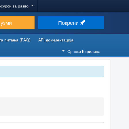
есурси за развој
еузми
Покрени
та питања (FAQ)
API документација
Српски ћирилица