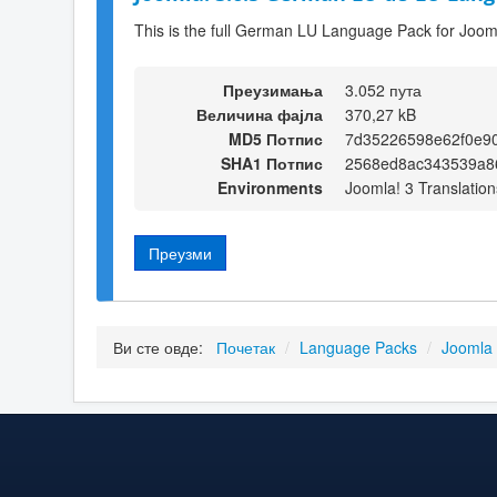
This is the full German LU Language Pack for Jooml
Преузимања
3.052 пута
Величина фајла
370,27 kB
MD5 Потпис
7d35226598e62f0e9
SHA1 Потпис
2568ed8ac343539a8
Environments
Joomla! 3 Translation
Преузми
Ви сте овде:
Почетак
/
Language Packs
/
Joomla