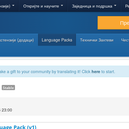
нзије)
Откријте и научите
Заједница и подршка
Р
Пр
кстензије (додаци)
Language Packs
Технички Захтеви
Чес
ake a gift to your community by translating it! Click
here
to start.
1
Stable
 23:00
uage Pack (v1)