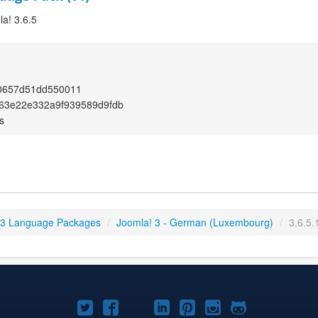
a! 3.6.5
0657d51dd550011
63e22e332a9f939589d9fdb
s
 3 Language Packages
/
Joomla! 3 - German (Luxembourg)
/
3.6.5.
Joomla!
Joomla!
Joomla!
Joomla!
Joomla!
Joomla!
Joomla!