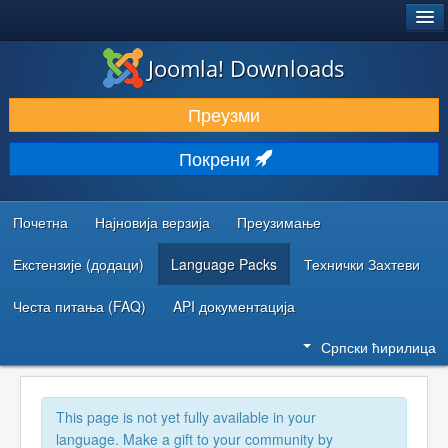
®
JOOMLA!
Joomla! Downloads
ПРЕУЗИМАЊЕ И ПРОШИРЕЊА (ЕКСТЕНЗИЈЕ)
Преузми
ОТКРИЈТЕ И НАУЧИТЕ
Покрени
ЗАЈЕДНИЦА И ПОДРШКА
РЕСУРСИ ЗА РАЗВОЈ
Почетна
Најновија верзија
Преузимање
Екстензије (додаци)
Language Packs
Технички Захтеви
Честа питања (FAQ)
API документација
Српски ћирилица
This page is not yet fully available in your
language. Make a gift to your community by