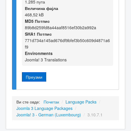
1.285 пута
Величина фајла
468,52 kB
MD5 Потпис
89b8d259fd8a44aaf8516ef30b2a992a
SHA1 Потпис
771d734a145ad676df9bfef3b50c609d4871a6
f9
Environments
Joomla! 3 Translations
Преузми
Ви сте овде:
Почетак
/
Language Packs
/
Joomla 3 Language Packages
/
Joomla! 3 - German (Luxembourg)
/
3.10.7.1