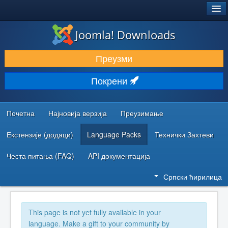
®
JOOMLA!
Joomla! Downloads
ПРЕУЗИМАЊЕ И ПРОШИРЕЊА (ЕКСТЕНЗИЈЕ)
Преузми
ОТКРИЈТЕ И НАУЧИТЕ
Покрени
ЗАЈЕДНИЦА И ПОДРШКА
РЕСУРСИ ЗА РАЗВОЈ
Почетна
Најновија верзија
Преузимање
Екстензије (додаци)
Language Packs
Технички Захтеви
Честа питања (FAQ)
API документација
Српски ћирилица
This page is not yet fully available in your
language. Make a gift to your community by