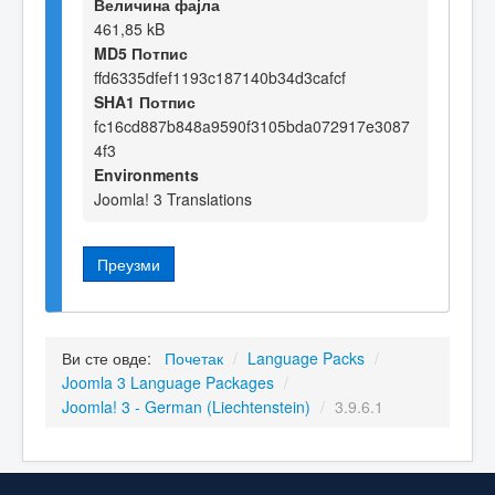
Величина фајла
461,85 kB
MD5 Потпис
ffd6335dfef1193c187140b34d3cafcf
SHA1 Потпис
fc16cd887b848a9590f3105bda072917e3087
4f3
Environments
Joomla! 3 Translations
Преузми
Ви сте овде:
Почетак
/
Language Packs
/
Joomla 3 Language Packages
/
Joomla! 3 - German (Liechtenstein)
/
3.9.6.1