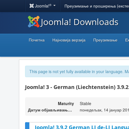
®
Joomla!
Преузимање и проширења (ексте
Joomla! Downloads
Почетна
Најновија верзија
Преузимање
Е
This page is not yet fully available in your language. M
Joomla! 3 - German (Liechtenstein) 3.9.2
Maturity
Stable
Датум објављивања верзије
понедељак, 14 јануар 20
Joomla! 3.9.2 German LI de-LI Langu