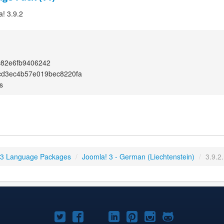
a! 3.9.2
c82e6fb9406242
cd3ec4b57e019bec8220fa
s
 3 Language Packages
/
Joomla! 3 - German (Liechtenstein)
/
3.9.2
Joomla!
Joomla!
Joomla!
Joomla!
Joomla!
Joomla!
Joomla!