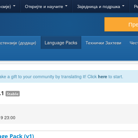
нзије)
Откријте и научите
Заједница и подршка
Р
Пр
кстензије (додаци)
Language Packs
Технички Захтеви
Чес
ake a gift to your community by translating it! Click
here
to start.
.1
Stable
19 23:00
age Pack (v1)