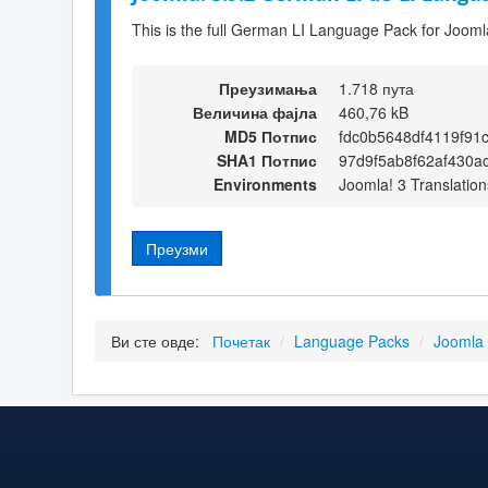
This is the full German LI Language Pack for Jooml
Преузимања
1.718 пута
Величина фајла
460,76 kB
MD5 Потпис
fdc0b5648df4119f91
SHA1 Потпис
97d9f5ab8f62af430a
Environments
Joomla! 3 Translation
Преузми
Ви сте овде:
Почетак
/
Language Packs
/
Joomla