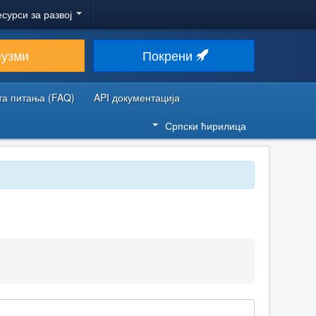
есурси за развој
еузми
Покрени
та питања (FAQ)
API документација
Српски ћирилица