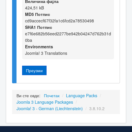
Величина фајла
424,51 kB
MD5 Потпис
cd9accecf67f32fa1c6fcd2a78530498
SHA1 Потпис
e7f6e682b56eed2277be942b04247d762b31d
0ba
Environments
Joomla! 3 Translations
Преузми
Ви сте овде:
Почетак
/
Language Packs
/
Joomla 3 Language Packages
/
Joomla! 3 - German (Liechtenstein)
/
3.8.10.2