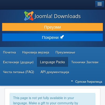
®
JOOMLA!
Joomla! Downloads
ПРЕУЗИМАЊЕ И ПРОШИРЕЊА (ЕКСТЕНЗИЈЕ)
Преузми
ОТКРИЈТЕ И НАУЧИТЕ
Покрени
ЗАЈЕДНИЦА И ПОДРШКА
РЕСУРСИ ЗА РАЗВОЈ
Почетна
Најновија верзија
Преузимање
Екстензије (додаци)
Language Packs
Технички Захтеви
Честа питања (FAQ)
API документација
Српски ћирилица
This page is not yet fully available in your
language. Make a gift to your community by