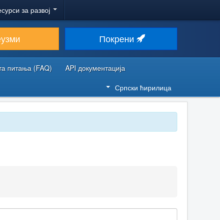
есурси за развој
еузми
Покрени
та питања (FAQ)
API документација
Српски ћирилица