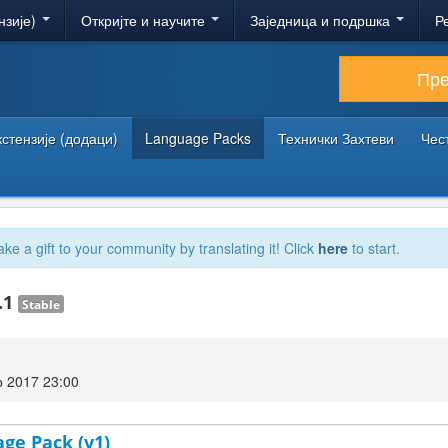
нзије)
Откријте и научите
Заједница и подршка
Р
Пр
кстензије (додаци)
Language Packs
Технички Захтеви
Чес
ake a gift to your community by translating it! Click
here
to start.
.1
Stable
 2017 23:00
age Pack (v1)