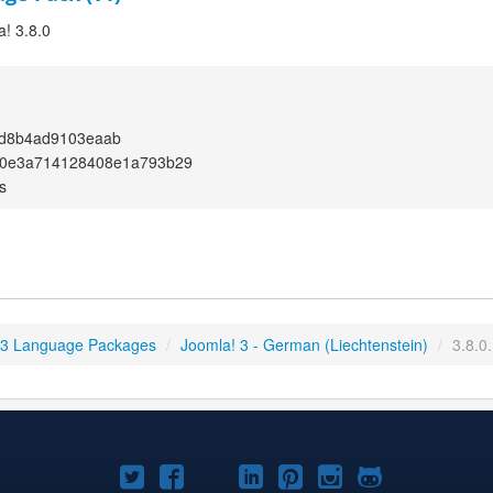
a! 3.8.0
9d8b4ad9103eaab
50e3a714128408e1a793b29
s
 3 Language Packages
/
Joomla! 3 - German (Liechtenstein)
/
3.8.0
Joomla!
Joomla!
Joomla!
Joomla!
Joomla!
Joomla!
Joomla!