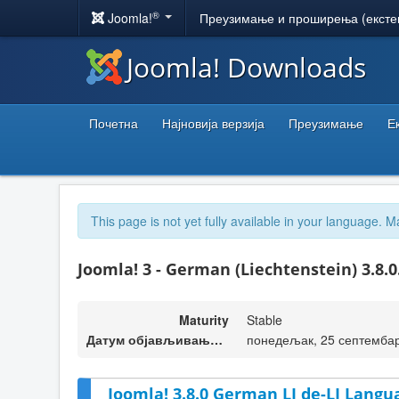
®
Joomla!
Преузимање и проширења (ексте
Joomla! Downloads
Почетна
Најновија верзија
Преузимање
Е
This page is not yet fully available in your language. M
Joomla! 3 - German (Liechtenstein) 3.8.0
Maturity
Stable
Датум објављивања верзије
понедељак, 25 септембар
Joomla! 3.8.0 German LI de-LI Langu