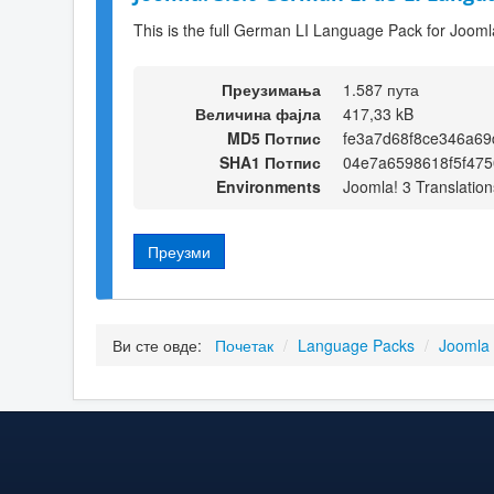
This is the full German LI Language Pack for Jooml
Преузимања
1.587 пута
Величина фајла
417,33 kB
MD5 Потпис
fe3a7d68f8ce346a6
SHA1 Потпис
04e7a6598618f5f47
Environments
Joomla! 3 Translation
Преузми
Ви сте овде:
Почетак
/
Language Packs
/
Joomla