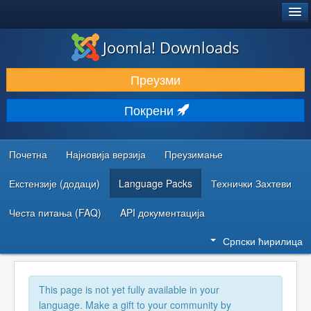
®
JOOMLA!
Joomla! Downloads
ПРЕУЗИМАЊЕ И ПРОШИРЕЊА (ЕКСТЕНЗИЈЕ)
Преузми
ОТКРИЈТЕ И НАУЧИТЕ
Покрени
ЗАЈЕДНИЦА И ПОДРШКА
РЕСУРСИ ЗА РАЗВОЈ
Почетна
Најновија верзија
Преузимање
Екстензије (додаци)
Language Packs
Технички Захтеви
Честа питања (FAQ)
API документација
Српски ћирилица
This page is not yet fully available in your
language. Make a gift to your community by