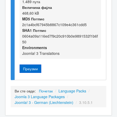
1.489 пута
Величина фајла
468,60 kB
MD5 Потпис
2c1a4bcf67945b8867c109e4c361cdd5
SHA1 Потпис
0604a09a116ed7f9c20c910b0e9891532f1b6f
50
Environments
Joomla! 3 Translations
Преузми
Ви сте овде:
Почетак
/
Language Packs
/
Joomla 3 Language Packages
/
Joomla! 3 - German (Liechtenstein)
/
3.10.5.1