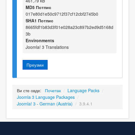
461,79 kB
MD5 Потпис
017e80d1e50c9712f37cf12cbf2745b0
SHA1 Потпис
8665fdf1b83d3f01e028a23c897b2ed9d5168d
3b
Environments
Joomla! 3 Translations
Преузми
Ви сте овде:
Почетак
/
Language Packs
/
Joomla 3 Language Packages
/
Joomla! 3 - German (Austria)
/
3.9.4.1