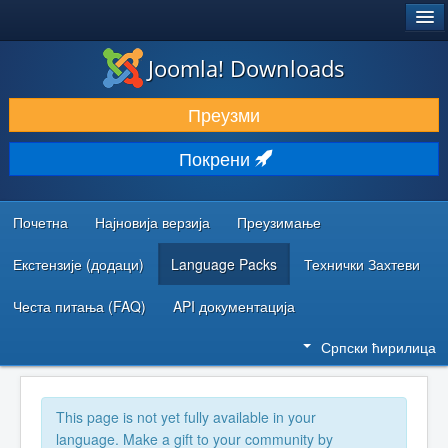
®
JOOMLA!
Joomla! Downloads
ПРЕУЗИМАЊЕ И ПРОШИРЕЊА (ЕКСТЕНЗИЈЕ)
Преузми
ОТКРИЈТЕ И НАУЧИТЕ
Покрени
ЗАЈЕДНИЦА И ПОДРШКА
РЕСУРСИ ЗА РАЗВОЈ
Почетна
Најновија верзија
Преузимање
Екстензије (додаци)
Language Packs
Технички Захтеви
Честа питања (FAQ)
API документација
Српски ћирилица
This page is not yet fully available in your
language. Make a gift to your community by